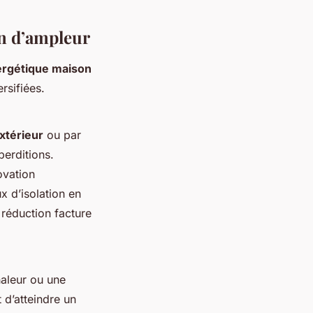
on d’ampleur
ergétique maison
rsifiées.
extérieur
ou par
perditions.
ovation
x d’isolation en
e réduction facture
aleur ou une
 d’atteindre un