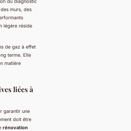
ion du diagnostic
n des murs, des
performants
n légère réside
ns de gaz à effet
ong terme. Elle
en matière
ves liées à
r garantir une
ment doit être
ne
rénovation