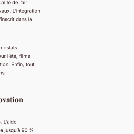
lité de l’air
vaux. L’intégration
inscrit dans la
rmostats
r l’été, films
ion. Enfin, tout
ons
ovation
. L’aide
te jusqu’à 90 %