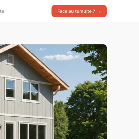
té
Face au tumulte ? →