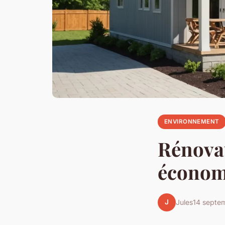
ENVIRONNEMENT
Rénovat
économi
J
Jules
14 septe