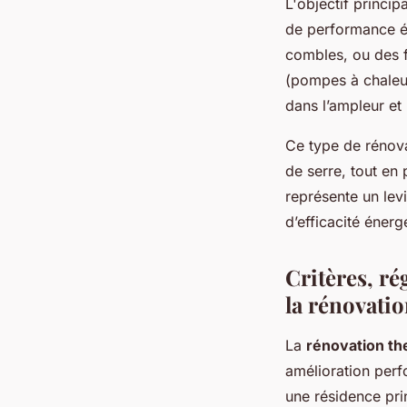
L'objectif princi
de performance én
combles, ou des f
(pompes à chaleur
dans l’ampleur et
Ce type de rénova
de serre, tout en 
représente un lev
d’efficacité énerg
Critères, ré
la rénovati
La
rénovation t
amélioration perf
une résidence pri