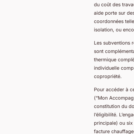
du coût des trava
aide porte sur de
coordonnées telles
isolation, ou enc
Les subventions 
sont complémentai
thermique complèt
individuelle comp
copropriété.
Pour accéder à c
(“Mon Accompagnat
constitution du do
l’éligibilité. L’e
principale) ou si
facture chauffage