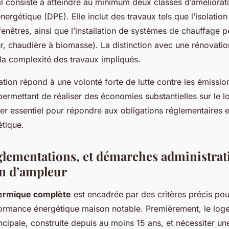
pal consiste à atteindre au minimum deux classes d’améliorat
ergétique (DPE). Elle inclut des travaux tels que l’isolatio
enêtres, ainsi que l’installation de systèmes de chauffage 
, chaudière à biomasse). La distinction avec une rénovatio
 la complexité des travaux impliqués.
tion répond à une volonté forte de lutte contre les émissio
permettant de réaliser des économies substantielles sur le l
ier essentiel pour répondre aux obligations réglementaires 
étique.
glementations, et démarches administrati
on d’ampleur
hermique complète
est encadrée par des critères précis pou
ormance énergétique maison notable. Premièrement, le loge
ncipale, construite depuis au moins 15 ans, et nécessiter u