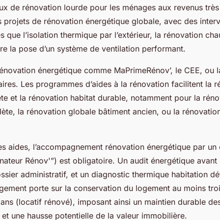
ux de rénovation lourde pour les ménages aux revenus trè
s projets de rénovation énergétique globale, avec des inter
 que l’isolation thermique par l’extérieur, la rénovation cha
ore la pose d’un système de ventilation performant.
rénovation énergétique comme MaPrimeRénov’, le CEE, ou 
res. Les programmes d’aides à la rénovation facilitent la r
e et la rénovation habitat durable, notamment pour la rén
lète, la rénovation globale bâtiment ancien, ou la rénovatio
es aides, l’accompagnement rénovation énergétique par un 
eur Rénov'”) est obligatoire. Un audit énergétique avant 
ssier administratif, et un diagnostic thermique habitation d
ngagement porte sur la conservation du logement au moins tro
x ans (locatif rénové), imposant ainsi un maintien durable d
 et une hausse potentielle de la valeur immobilière.