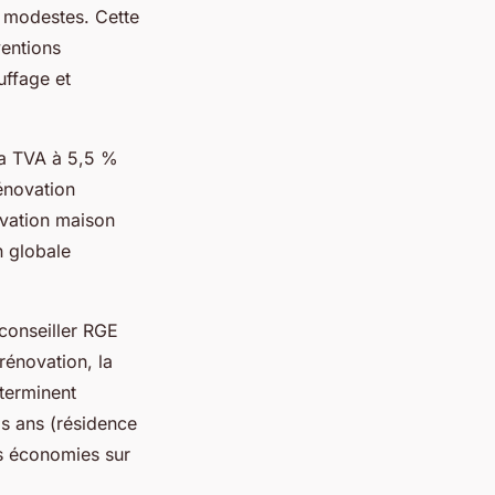
s modestes. Cette
ventions
uffage et
la TVA à 5,5 %
énovation
ovation maison
n globale
conseiller RGE
rénovation, la
éterminent
is ans (résidence
es économies sur