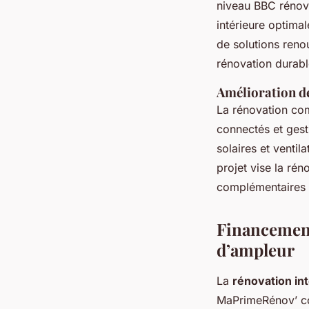
niveau BBC rénov
intérieure optimal
de solutions renou
rénovation durabl
Amélioration de
La rénovation co
connectés et gesti
solaires et venti
projet vise la ré
complémentaires 
Financement
d’ampleur
La
rénovation in
MaPrimeRénov’ con