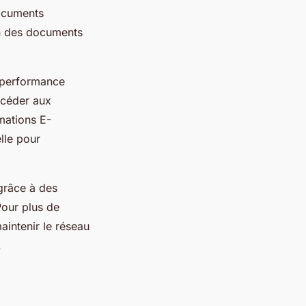
documents
ion des documents
 performance
ccéder aux
mations E-
lle pour
râce à des
our plus de
intenir le réseau
.