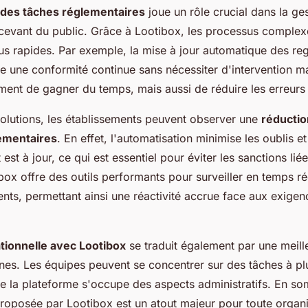
 des tâches réglementaires
joue un rôle crucial dans la ge
cevant du public. Grâce à Lootibox, les processus complex
lus rapides. Par exemple, la mise à jour automatique des reg
re une conformité continue sans nécessiter d'intervention m
ent de gagner du temps, mais aussi de réduire les erreurs
solutions, les établissements peuvent observer une
réductio
ementaires
. En effet, l'automatisation minimise les oublis et
t à jour, ce qui est essentiel pour éviter les sanctions liée
ox offre des outils performants pour surveiller en temps rée
nts, permettant ainsi une réactivité accrue face aux exigen
ationnelle avec Lootibox
se traduit également par une meill
es. Les équipes peuvent se concentrer sur des tâches à plu
ue la plateforme s'occupe des aspects administratifs. En s
proposée par Lootibox est un atout majeur pour toute organi