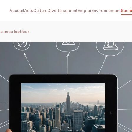
Accueil
Actu
Culture
Divertissement
Emploi
Environnement
Socié
re avec lootibox