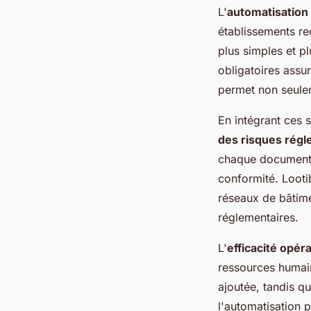
L'
automatisation
établissements re
plus simples et p
obligatoires assu
permet non seulem
En intégrant ces 
des risques régl
chaque document es
conformité. Lootib
réseaux de bâtime
réglementaires.
L'
efficacité opér
ressources humain
ajoutée, tandis q
l'automatisation 