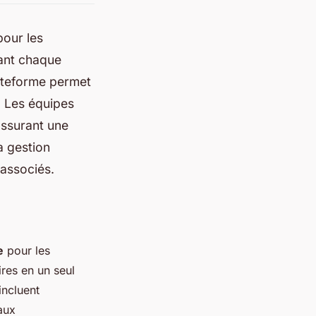
pour les
iant chaque
lateforme permet
. Les équipes
assurant une
a gestion
 associés.
e
pour les
ires en un seul
 incluent
aux