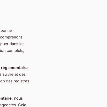
e bonne
s comprenons
guer dans les
ion complets,
n réglementaire
,
 suivre et des
ion des registres
entaire
, nous
ageantes. Cela