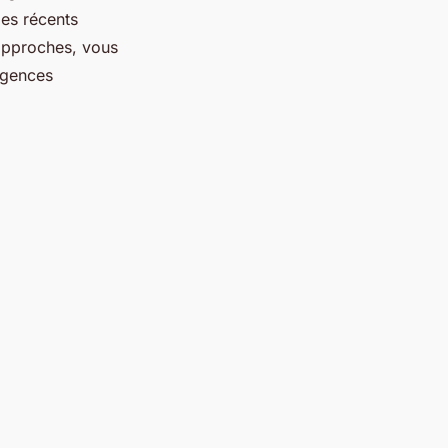
les récents
 approches, vous
igences