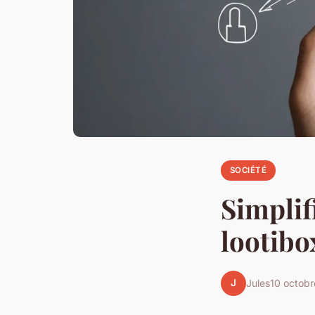
SOCIÉTÉ
Simplif
lootibo
J
Jules
10 octob