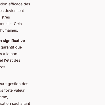
stion efficace des
es deviennent
istres
anuelle. Cela
 humaines.
n significative
 garantit que
s à la non-
l l'état des
ces
eure gestion des
s forte valeur
omme,
sation souhaitant