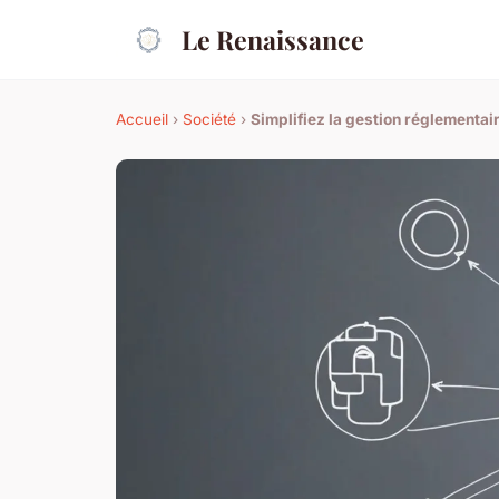
Le Renaissance
Accueil
›
Société
›
Simplifiez la gestion réglementai