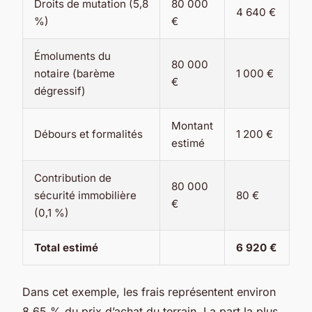
Droits de mutation (5,8
80 000
4 640 €
%)
€
Émoluments du
80 000
notaire (barème
1 000 €
€
dégressif)
Montant
Débours et formalités
1 200 €
estimé
Contribution de
80 000
sécurité immobilière
80 €
€
(0,1 %)
Total estimé
6 920 €
Dans cet exemple, les frais représentent environ
8,65 % du prix d’achat du terrain. La part la plus