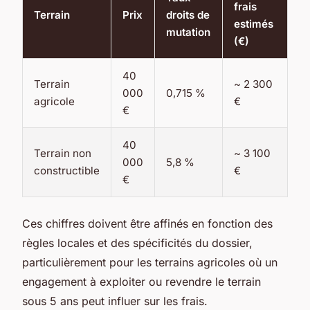
frais
Terrain
Prix
droits de
estimés
mutation
(€)
40
Terrain
~ 2 300
000
0,715 %
agricole
€
€
40
Terrain non
~ 3 100
000
5,8 %
constructible
€
€
Ces chiffres doivent être affinés en fonction des
règles locales et des spécificités du dossier,
particulièrement pour les terrains agricoles où un
engagement à exploiter ou revendre le terrain
sous 5 ans peut influer sur les frais.